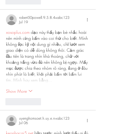
Like
Reply
robert50powell.9.5.8.4+abc123
Jul 19
xosoplus.com
 dạo này thấy bạn bè nhắc hoài 
nên mình cũng bấm vào coi thử cho biết. Mình 
không đọc kỹ nội dung gì nhiều, chỉ lướt xem 
giao diện có dễ dùng không thôi. Cảm giác 
đầu tiên là trang nhìn khá thoáng, chữ với 
khoảng trắng vừa đủ nên không bị ngợp. Mấy 
mục được chia theo nhóm rõ ràng, đang ở đâu 
nhìn phát là biết, khỏi phải bấm tới bấm lui 
tìm. Mình hay xem bằng…
Show More
Like
Reply
uyenghomsoet.h.uy.e.n+abc123
Jul 06
keonhacai5.net
 bữa trước mình lướt thấy ai đó 