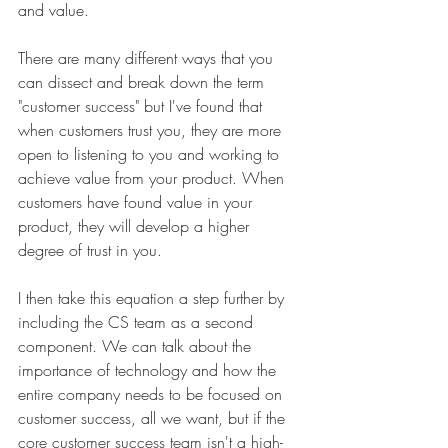
and value.
There are many different ways that you 
can dissect and break down the term 
"customer success" but I've found that 
when customers trust you, they are more 
open to listening to you and working to 
achieve value from your product. When 
customers have found value in your 
product, they will develop a higher 
degree of trust in you.
I then take this equation a step further by 
including the CS team as a second 
component. We can talk about the 
importance of technology and how the 
entire company needs to be focused on 
customer success, all we want, but if the 
core customer success team isn't a high-