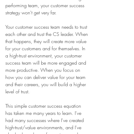
performing team, your customer success 
strategy won't get very far.
Your customer success team needs to trust 
each other and trust the CS leader. When 
that happens, they will create more value 
for your customers and for themselves. In 
a high-trust environment, your customer 
success team will be more engaged and 
more productive. When you focus on 
how you can deliver value for your team 
and their careers, you will build a higher 
level of trust.
This simple customer success equation 
has taken me many years to learn. I've 
had many successes where I've created 
high-trust/value environments, and I've 