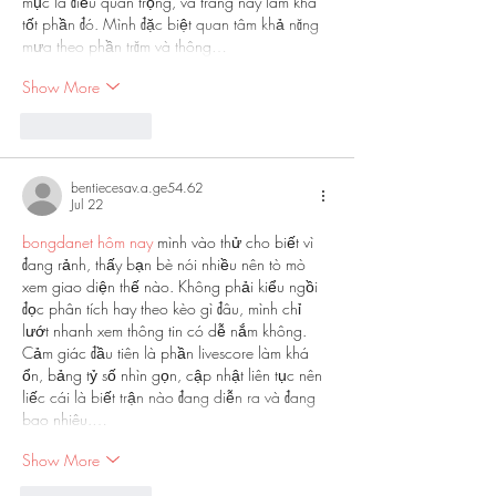
mục là điều quan trọng, và trang này làm khá 
tốt phần đó. Mình đặc biệt quan tâm khả năng 
mưa theo phần trăm và thông…
Show More
Like
Reply
bentiecesav.a.ge54.62
Jul 22
bongdanet hôm nay
 mình vào thử cho biết vì 
đang rảnh, thấy bạn bè nói nhiều nên tò mò 
xem giao diện thế nào. Không phải kiểu ngồi 
đọc phân tích hay theo kèo gì đâu, mình chỉ 
lướt nhanh xem thông tin có dễ nắm không. 
Cảm giác đầu tiên là phần livescore làm khá 
ổn, bảng tỷ số nhìn gọn, cập nhật liên tục nên 
liếc cái là biết trận nào đang diễn ra và đang 
bao nhiêu.…
Show More