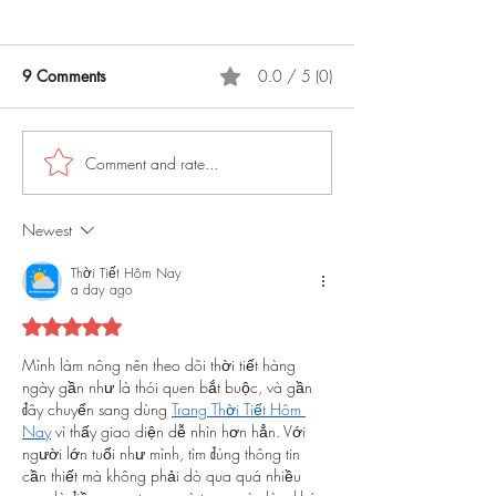
9 Comments
0.0 / 5 (0)
Comment and rate...
What exactly is a strategic
CSMs: Want to 
customer success
strategic? Start b
manager?
respecting suppor
Newest
Thời Tiết Hôm Nay
a day ago
Rated 5 out of 5 stars.
Mình làm nông nên theo dõi thời tiết hàng 
ngày gần như là thói quen bắt buộc, và gần 
đây chuyển sang dùng 
Trang Thời Tiết Hôm 
Nay
 vì thấy giao diện dễ nhìn hơn hẳn. Với 
người lớn tuổi như mình, tìm đúng thông tin 
cần thiết mà không phải dò qua quá nhiều 