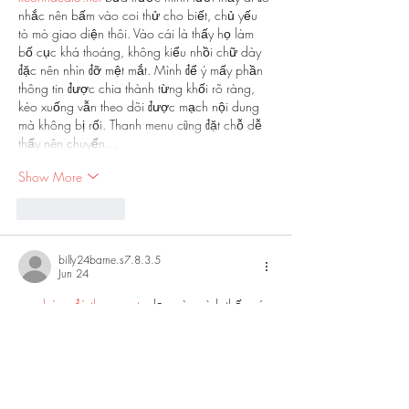
nhắc nên bấm vào coi thử cho biết, chủ yếu 
tò mò giao diện thôi. Vào cái là thấy họ làm 
bố cục khá thoáng, không kiểu nhồi chữ dày 
đặc nên nhìn đỡ mệt mắt. Mình để ý mấy phần 
thông tin được chia thành từng khối rõ ràng, 
kéo xuống vẫn theo dõi được mạch nội dung 
mà không bị rối. Thanh menu cũng đặt chỗ dễ 
thấy nên chuyển…
Show More
Like
Reply
billy24barne.s7.8.3.5
Jun 24
xem bóng đá thapcamtv
 dạo này mình thấy có 
người nhắc tới khi nói về các nền tảng giải trí 
trực tuyến nên cũng thử mở vào xem cách họ 
bố trí giao diện ra sao. Mình không đi sâu vào 
nội dung hay từng trò cụ thể, mà chủ yếu 
quan sát cách các chuyên mục được phân 