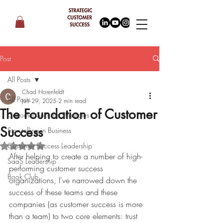
Post
All Posts
Chad Horenfeldt
All Posts
Jun 29, 2025
2 min read
The Foundation of Customer
Customer Success Strategies
Success
Storytelling in Business
Customer Success Leadership
Rated NaN out of 5 stars.
After helping to create a number of high-
SaaS Leadership
performing customer success 
Book Club
organizations, I've narrowed down the 
success of these teams and these 
companies (as customer success is more 
than a team) to two core elements: trust 